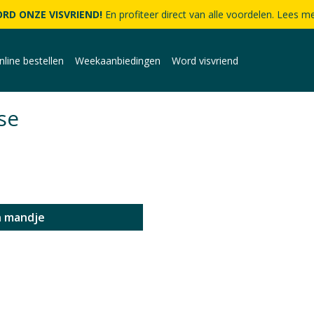
RD ONZE VISVRIEND!
En profiteer direct van alle voordelen. Lees me
nline bestellen
Weekaanbiedingen
Word visvriend
se
n mandje