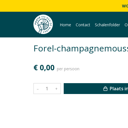
WO
Home
Contact
Schalenfolder
O
Forel-champagnemous
€ 0,00
per persoon
Plaats i
–
+