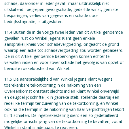
schade, daaronder in ieder geval –maar uitdrukkelijk niet
uitsluitend –begrepen gevolgschade, gederfde winst, gemiste
besparingen, verlies van gegevens en schade door
bedrijfsstagnatie, is uitgesloten.
11.4 Buiten de in de vorige twee leden van dit Artikel genoemde
gevallen rust op Winkel jegens Klant geen enkele
aansprakelijkheid voor schadevergoeding, ongeacht de grond
waarop een actie tot schadevergoeding zou worden gebaseerd.
De in dit Artikel genoemde beperkingen komen echter te
vervallen indien en voor zover schade het gevolg is van opzet of
bewuste roekeloosheid van Winkel.
11.5 De aansprakelijkheid van Winkel jegens Klant wegens
toerekenbare tekortkoming in de nakoming van een
Overeenkomst ontstaat slechts indien Klant Winkel onverwijld
en deugdelijk schriftelijk in gebreke stelt, stellende daarbij een
redelijke termijn ter zuivering van de tekortkoming, en Winkel
ook na die termijn in de nakoming van haar verplichtingen tekort
blijft schieten. De ingebrekestelling dient een zo gedetailleerd
mogelijke omschrijving van de tekortkoming te bevatten, zodat
Winkel in staat is adequaat te reageren.