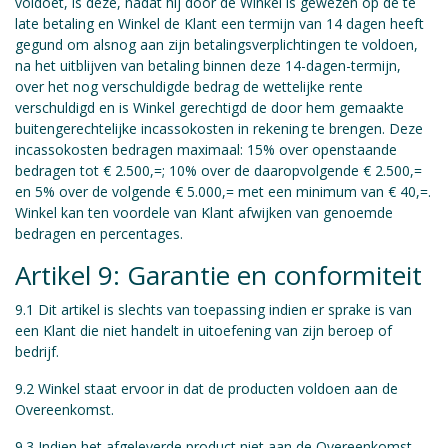
voldoet, is deze, nadat hij door de Winkel is gewezen op de te
late betaling en Winkel de Klant een termijn van 14 dagen heeft
gegund om alsnog aan zijn betalingsverplichtingen te voldoen,
na het uitblijven van betaling binnen deze 14-dagen-termijn,
over het nog verschuldigde bedrag de wettelijke rente
verschuldigd en is Winkel gerechtigd de door hem gemaakte
buitengerechtelijke incassokosten in rekening te brengen. Deze
incassokosten bedragen maximaal: 15% over openstaande
bedragen tot € 2.500,=; 10% over de daaropvolgende € 2.500,=
en 5% over de volgende € 5.000,= met een minimum van € 40,=.
Winkel kan ten voordele van Klant afwijken van genoemde
bedragen en percentages.
Artikel 9: Garantie en conformiteit
9.1 Dit artikel is slechts van toepassing indien er sprake is van
een Klant die niet handelt in uitoefening van zijn beroep of
bedrijf.
9.2 Winkel staat ervoor in dat de producten voldoen aan de
Overeenkomst.
9.3 Indien het afgeleverde product niet aan de Overeenkomst