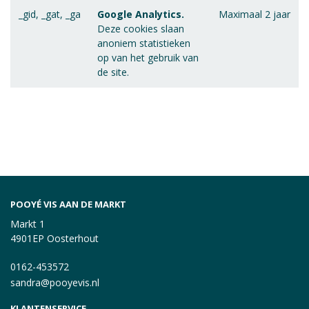
_gid, _gat, _ga
Google Analytics.
Maximaal 2 jaar
Deze cookies slaan
anoniem statistieken
op van het gebruik van
de site.
POOYÉ VIS AAN DE MARKT
Markt 1
4901EP Oosterhout
0162-453572
sandra@pooyevis.nl
KLANTENSERVICE